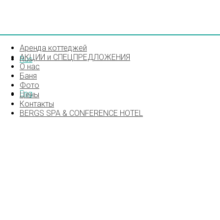
Аренда коттеджей
АКЦИИ и СПЕЦПРЕДЛОЖЕНИЯ
Rus
О нас
Баня
Фото
Eng
Цены
Контакты
BERGS SPA & CONFERENCE HOTEL
SNEGIRI-