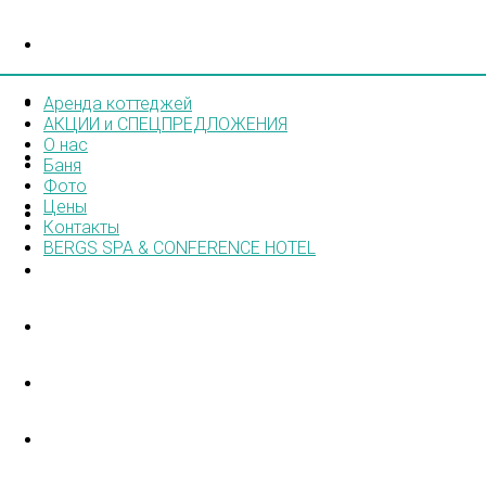
АРЕНДА КОТТЕДЖЕЙ
АКЦИИ И СПЕЦПРЕДЛОЖЕНИЯ
Аренда коттеджей
АКЦИИ и СПЕЦПРЕДЛОЖЕНИЯ
О нас
О НАС
Баня
Фото
Цены
БАНЯ
Контакты
BERGS SPA & CONFERENCE HOTEL
ФОТО
ЦЕНЫ
КОНТАКТЫ
BERGS SPA & CONFERENCE HOTEL