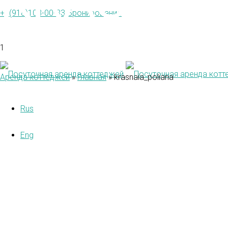
KRASNAI
+7(918)103-00-33
Бронирование
1
Аренда коттеджей
»
Главная
»
krasnaia_poliana
Rus
Eng