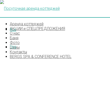
Аренда коттеджей
АКЦИИ и СПЕЦПРЕДЛОЖЕНИЯ
Rus
О нас
Баня
Фото
Eng
Цены
Контакты
BERGS SPA & CONFERENCE HOTEL
IMG_471