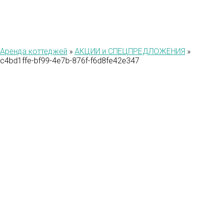
Аренда коттеджей
»
АКЦИИ и СПЕЦПРЕДЛОЖЕНИЯ
»
c4bd1ffe-bf99-4e7b-876f-f6d8fe42e347