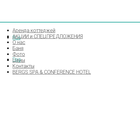
Аренда коттеджей
АКЦИИ и СПЕЦПРЕДЛОЖЕНИЯ
Rus
О нас
Баня
Фото
Eng
Цены
Контакты
BERGS SPA & CONFERENCE HOTEL
C4BD1FFE